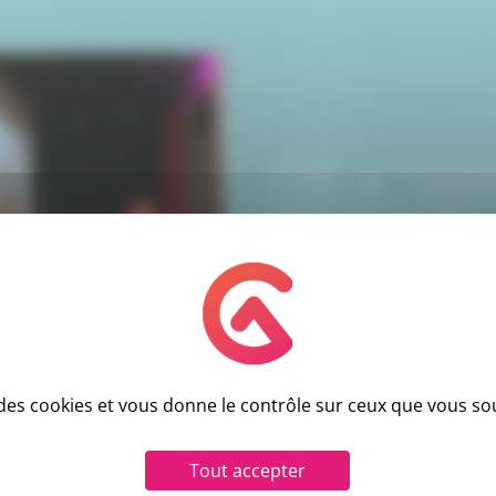
On a "SAA
Cocktail"
e des cookies et vous donne le contrôle sur ceux que vous so
Tout accepter