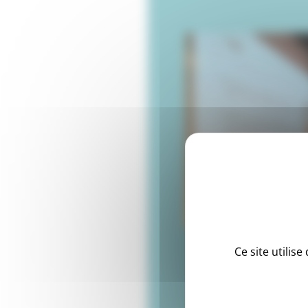
Ce site utilis