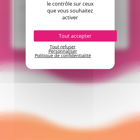
le contrôle sur ceux
Aucun événement
que vous souhaitez
activer
Tout accepter
Tout refuser
Personnaliser
Politique de confidentialité