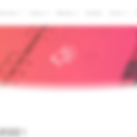
ervices
L’Asso
Réseau
Emploi
Actus
022 !