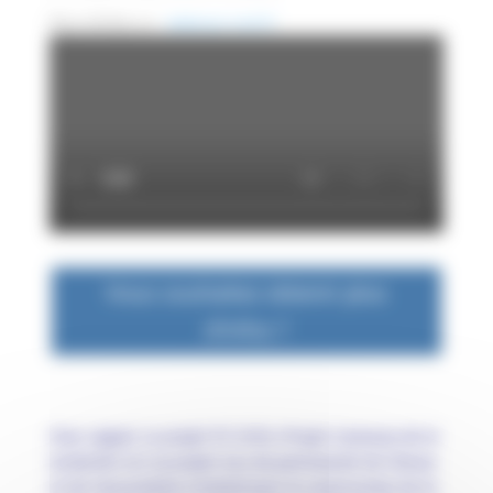
Plus d’infos ici :
www.pc-scol.fr
Vous souhaitez obtenir plus
d'infos ?
P
our rappel, Le projet PC-SCOL (Projet Commun de la
Scolarité) est un projet issu du partenariat de l’Amue
et de l’association Cocktail pour la construction de la