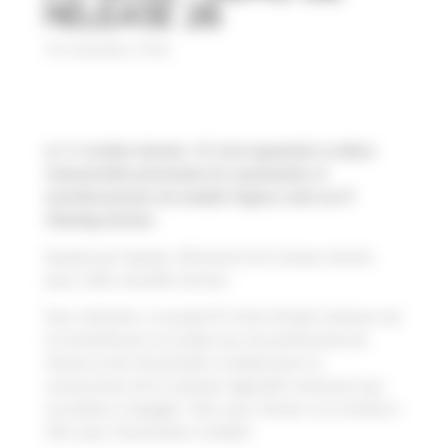
release 26
29 novembre 2024
Le 11 octobre dernier, PC-Scol organisait sa démo
trimestrielle présentant les nouveautés et
enrichissements du module Pégase suite au PI
Planning dernier.
Equipe par équipe, découvrez les travaux menés
pour cette nouvelle version.
Pour mémoire, Le projet PC-SCOL (Projet Commun de
la Scolarité) est un projet issu du partenariat de
l’Amue et de l’association Cocktail pour la
construction de la solution logicielle commune qui
succèdera à Apogée / Rof, pour l’Amue, et à Scolarix /
SVE, pour l’association Cocktail.