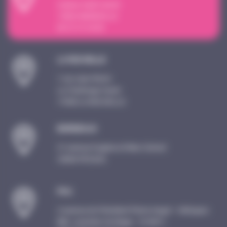
4 place Sadi Carnot
13002 MARSEILLE
09 72 15 18 59
LA ROCHELLE
1 rue Jean Perrin
Le Challenge Ouest
17000 LA ROCHELLE
BORDEAUX
21 avenue Eugène et Marc Dulout
33600 PESSAC
PAU
2 avenue du Président Pierre Angot – Hélioparc
Bât. Lavoisier 3e étage – CS 8011