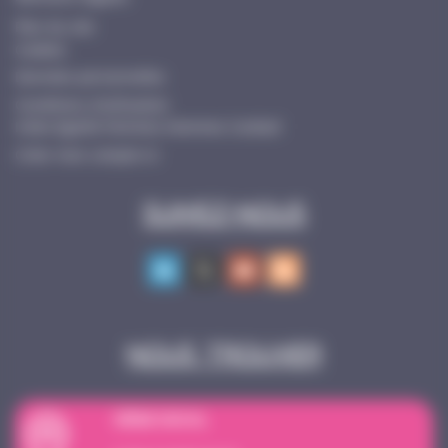
Plan du site
Cookies
Données personnelles
Conditions d’utilisation
Index Egalité Femmes-Hommes Cocktail
Créer mon compte ici
Suivez-nous
Nous trouver
SI
È
GE SOCIAL