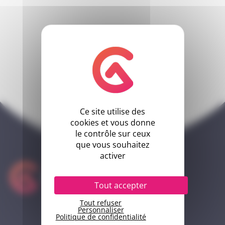
Ce site utilise des
cookies et vous donne
le contrôle sur ceux
que vous souhaitez
activer
Tout accepter
Tout refuser
Personnaliser
Liens utiles
Politique de confidentialité