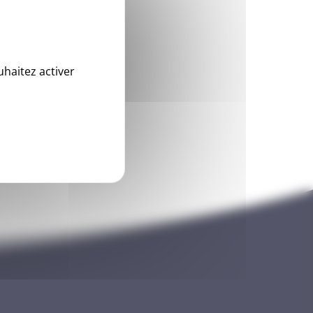
uhaitez activer