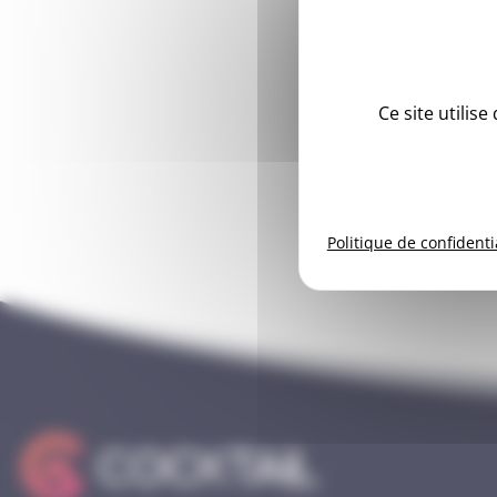
Ce site utilis
Politique de confidenti