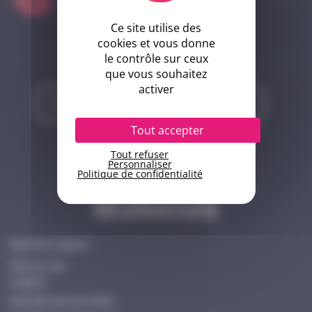
Ce site utilise des
cookies et vous donne
Liens utiles
le contrôle sur ceux
que vous souhaitez
activer
Faire une demande d'adhésion
Tout accepter
Tout refuser
Contactez-nous
Personnaliser
Politique de confidentialité
Informations
Mentions légales
Plan du site
Cookies
Données personnelles