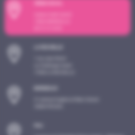
SI
È
GE SOCIAL
4 place Sadi Carnot
13002 MARSEILLE
09 72 15 18 59
LA ROCHELLE
1 rue Jean Perrin
Le Challenge Ouest
17000 LA ROCHELLE
BORDEAUX
21 avenue Eugène et Marc Dulout
33600 PESSAC
PAU