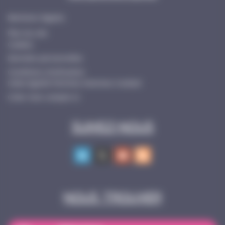
Mentions légales
Plan du site
Cookies
Données personnelles
Conditions d’utilisation
Index Egalité Femmes-Hommes Cocktail
Créer mon compte ici
Suivez-nous
Nous trouver