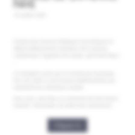
Paye
10 octobre 2025
l’Institut des Sciences Politiques à Aix demeure le
40ème établissement utilisateur de la solution
Cocktail pour la gestion de la paye « grh-Envoi Paye »
!
Un véritable succès qui ne s’arrête pas là puisque
d’ici à fin 2025 ce sont 8 autres établissements qui
rejoindront les utilisateurs actuels.
Vous aussi, vous êtes à la recherche de votre future
solution ? Demandez une démo dès maintenant !
Cliquez ici