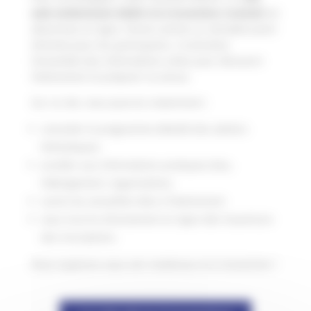
web entièrement dédié à la Convention Cocktail
est
désormais en ligne. Pensé comme un véritable point
d’entrée pour les participants, il centralise
l’ensemble des informations utiles pour découvrir
l’évènement et préparer sa venue.
Sur ce site, vous pourrez notamment :
consulter le programme détaillé des ateliers
thématiques
accéder aux informations pratiques (lieu,
hébergement, organisation),
suivre les actualités liées à l’événement
vous inscrire directement en ligne dès l’ouverture
des inscriptions.
Nous espérons vous voir nombreux à la Convention !