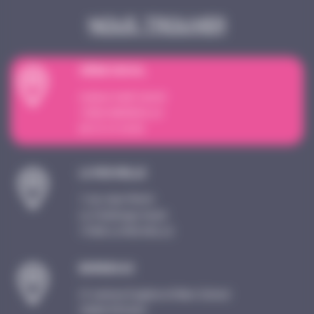
Nous trouver
SI
È
GE SOCIAL
4 place Sadi Carnot
13002 MARSEILLE
09 72 15 18 59
LA ROCHELLE
1 rue Jean Perrin
Le Challenge Ouest
17000 LA ROCHELLE
BORDEAUX
21 avenue Eugène et Marc Dulout
33600 PESSAC