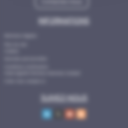
Contactez-nous
Informations
Mentions légales
Plan du site
Cookies
Données personnelles
Conditions d’utilisation
Index Egalité Femmes-Hommes Cocktail
Créer mon compte ici
Suivez-nous