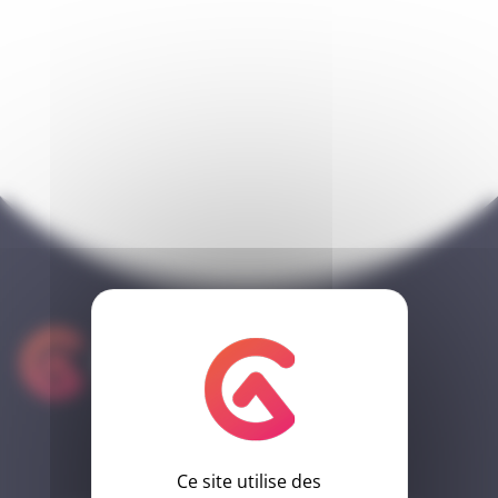
Liens utiles
Ce site utilise des