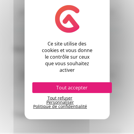
grh-Retour Paye
Ce site utilise des
Recherche
cookies et vous donne
le contrôle sur ceux
que vous souhaitez
activer
Sangria - Administration des
projets
Tout accepter
Tout refuser
Personnaliser
Politique de confidentialité
Transverse