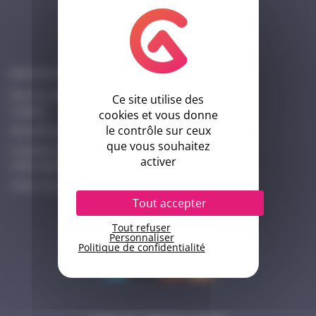
Informations
Mentions légales
Plan du site
Ce site utilise des
Cookies
cookies et vous donne
le contrôle sur ceux
Données personnelles
que vous souhaitez
Conditions d’utilisation
activer
Index Egalité Femmes-Hommes Cocktail
Créer mon compte ici
Tout accepter
Suivez-nous
Tout refuser
Personnaliser
Politique de confidentialité