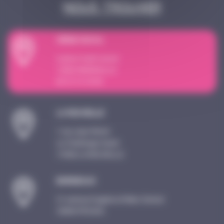
Nous trouver
SI
È
GE SOCIAL
4 place Sadi Carnot
13002 MARSEILLE
09 72 15 18 59
LA ROCHELLE
1 rue Jean Perrin
Le Challenge Ouest
17000 LA ROCHELLE
BORDEAUX
21 avenue Eugène et Marc Dulout
33600 PESSAC