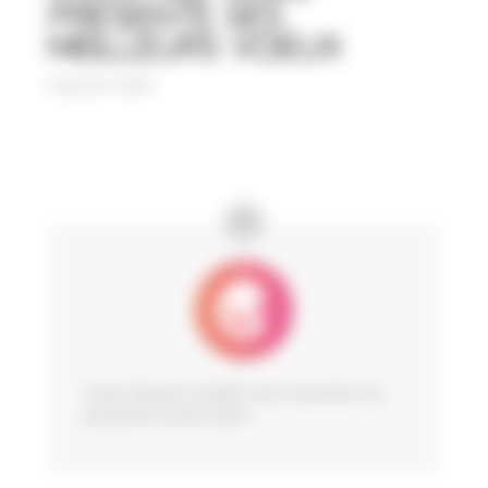
presente ses
meilleurs voeux
8 janvier 2024
Toute l’équipe Cocktail vous souhaite une
excellente année 2024 !