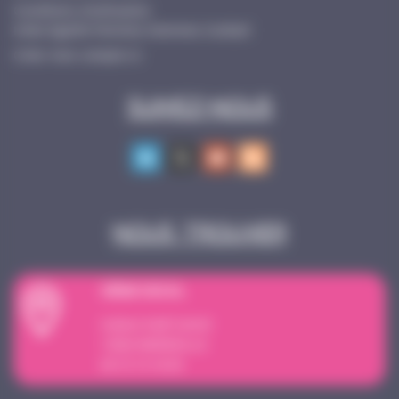
Conditions d’utilisation
Index Egalité Femmes-Hommes Cocktail
Créer mon compte ici
Suivez-nous
Nous trouver
SI
È
GE SOCIAL
4 place Sadi Carnot
13002 MARSEILLE
09 72 15 18 59