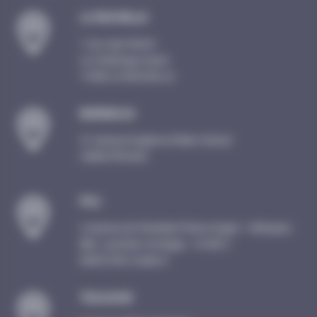
LA ROCHELLE
1 rue Jean Perrin
Le Challenge Ouest
17000 LA ROCHELLE
BORDEAUX
21 avenue Eugène et Marc Dulout
33600 PESSAC
PAU
2 avenue du Président Pierre Angot – Hélioparc
Bât. Lavoisier 3e étage – CS 8011
64053 PAU Cedex 9
TOULOUSE