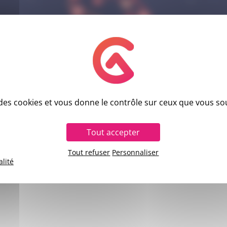
Plus d'informations ici
e des cookies et vous donne le contrôle sur ceux que vous so
Tout accepter
Tout refuser
Personnaliser
alité