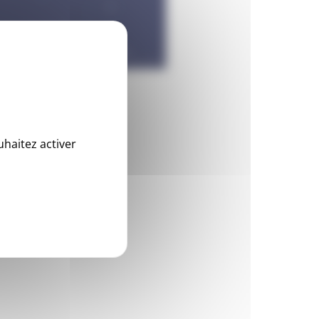
uhaitez activer