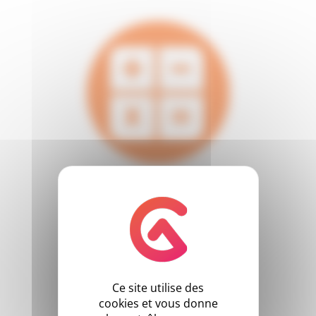
equipe GFC
Ce site utilise des
cookies et vous donne