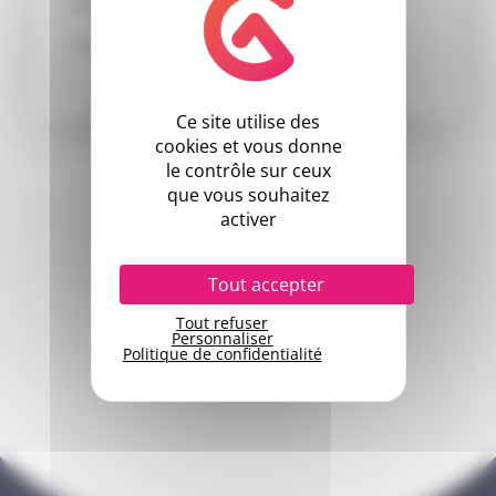
Evaluer la recherche
•Evaluer les structures, les ED et les projets
Ce site utilise des
cookies et vous donne
le contrôle sur ceux
que vous souhaitez
activer
Tout accepter
Tout refuser
Personnaliser
Politique de confidentialité