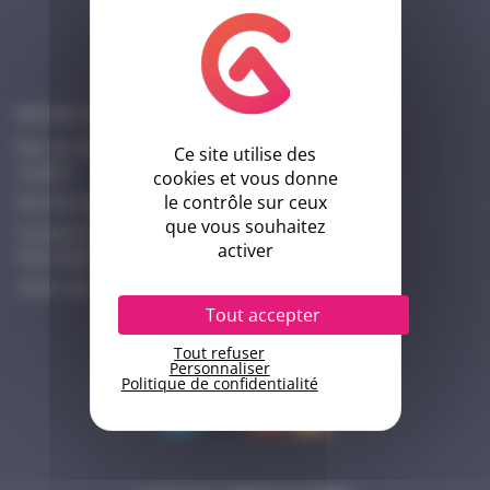
Informations
Mentions légales
Plan du site
Ce site utilise des
Cookies
cookies et vous donne
le contrôle sur ceux
Données personnelles
que vous souhaitez
Conditions d’utilisation
activer
Index Egalité Femmes-Hommes Cocktail
Créer mon compte ici
Tout accepter
Suivez-nous
Tout refuser
Personnaliser
Politique de confidentialité