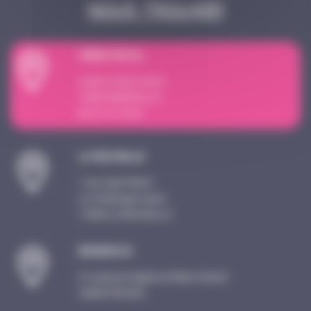
Nous trouver
SI
È
GE SOCIAL
4 place Sadi Carnot
13002 MARSEILLE
09 72 15 18 59
LA ROCHELLE
1 rue Jean Perrin
Le Challenge Ouest
17000 LA ROCHELLE
BORDEAUX
21 avenue Eugène et Marc Dulout
33600 PESSAC