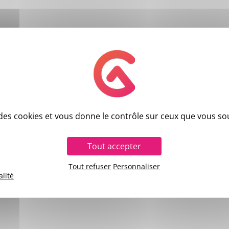
Lire l'article ici
e des cookies et vous donne le contrôle sur ceux que vous so
Tout accepter
Tout refuser
Personnaliser
alité